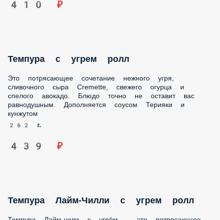
410 ₽
Темпура с угрем ролл
Это потрясающее сочетание нежного угря, сливочного
сыра Cremette, свежего огурца и спелого авокадо. Блюдо
точно не оставит вас равнодушным. Дополняется соусом
Терияки и кунжутом
262 г.
439 ₽
Темпура Лайм-Чилли с угрем ролл
Темпура Лайм-чили с угрём - это потрясающее сочетание
вкусов и текстур. Нежный угорь, сыр Креметте, хрустящий